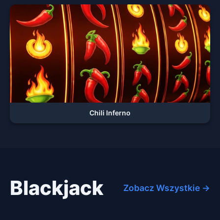
Chili Inferno
Blackjack
Zobacz Wszystkie →