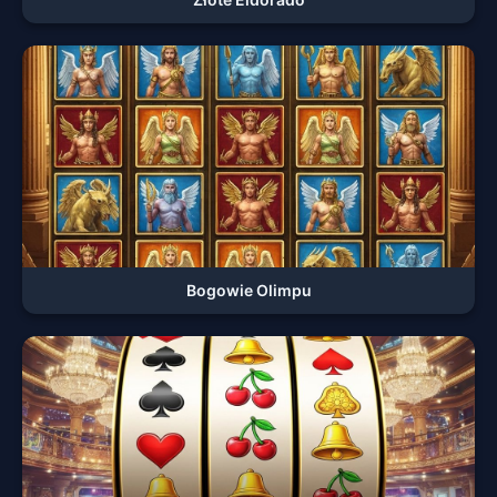
Bogowie Olimpu