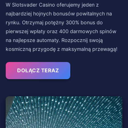
W Slotsvader Casino oferujemy jeden z
najbardziej hojnych bonusów powitalnych na
rynku. Otrzymaj potężny 300% bonus do
pierwszej wpłaty oraz 400 darmowych spinów
na najlepsze automaty. Rozpocznij swoją
kosmiczną przygodę z maksymalną przewagą!
DOŁĄCZ TERAZ