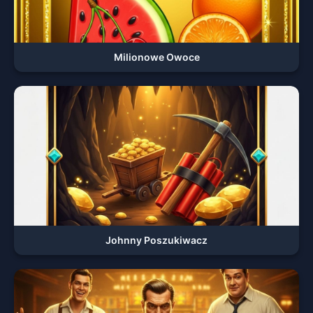
Milionowe Owoce
Johnny Poszukiwacz