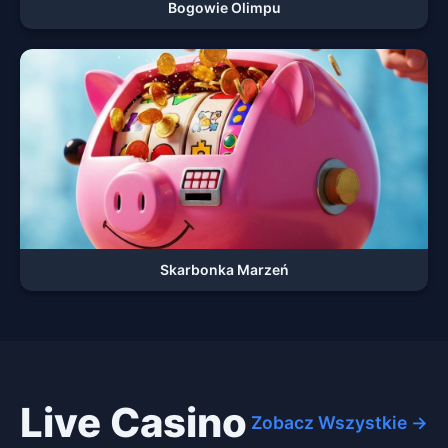
Bogowie Olimpu
Skarbonka Marzeń
Live Casino
Zobacz Wszystkie →