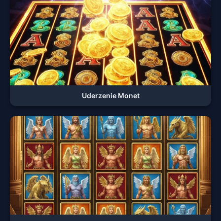
Uderzenie Monet