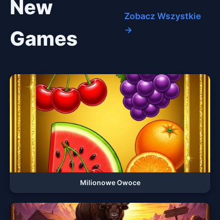
New
Zobacz Wszystkie
→
Games
Milionowe Owoce