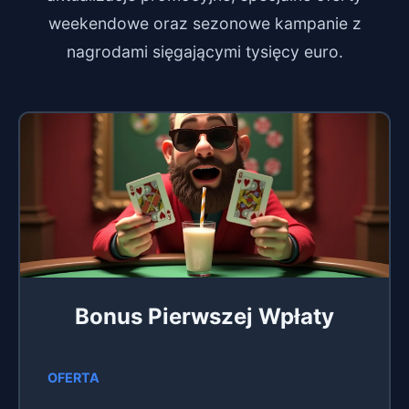
weekendowe oraz sezonowe kampanie z
nagrodami sięgającymi tysięcy euro.
Bonus Pierwszej Wpłaty
OFERTA