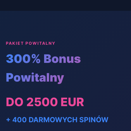
PAKIET POWITALNY
300% Bonus
Powitalny
DO 2500 EUR
+ 400 DARMOWYCH SPINÓW