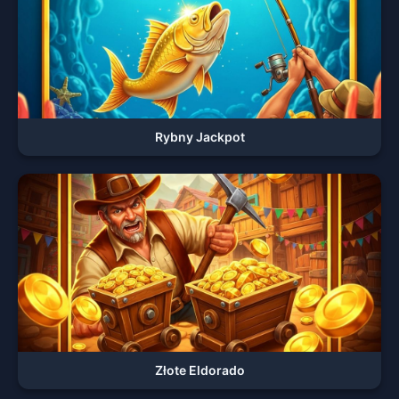
Rybny Jackpot
Złote Eldorado