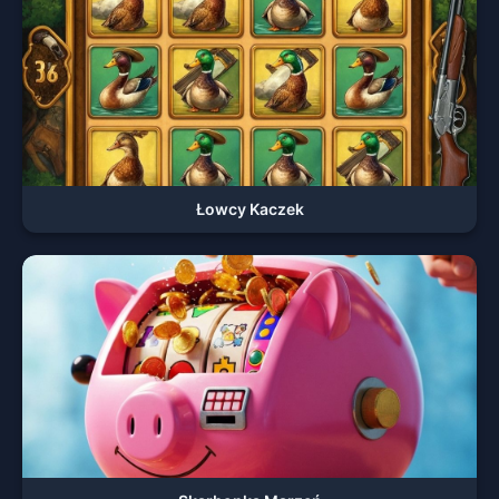
Łowcy Kaczek