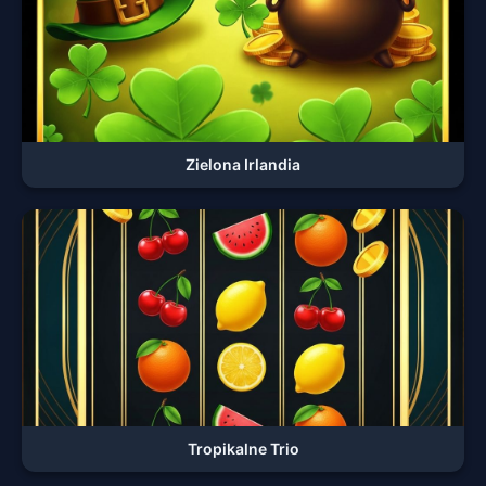
Zielona Irlandia
Tropikalne Trio